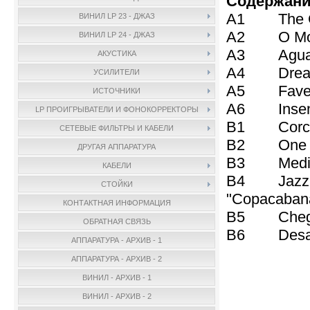
Содержани
A1 The Gir
ВИНИЛ LP 23 - ДЖАЗ
A2 O Morr
ВИНИЛ LP 24 - ДЖАЗ
A3 Agua D
АКУСТИКА
A4 Dreamer
УСИЛИТЕЛИ
A5 Favela 
ИСТОЧНИКИ
A6 Insens
LP ПРОИГРЫВАТЕЛИ И ФОНОКОРРЕКТОРЫ
B1 Corcov
СЕТЕВЫЕ ФИЛЬТРЫ И КАБЕЛИ
B2 One No
ДРУГАЯ АППАРАТУРА
B3 Medita
КАБЕЛИ
B4 Jazz Sa
СТОЙКИ
"Copacabana
КОНТАКТНАЯ ИНФОРМАЦИЯ
B5 Chega 
ОБРАТНАЯ СВЯЗЬ
B6 Desafi
АППАРАТУРА - АРХИВ - 1
АППАРАТУРА - АРХИВ - 2
ВИНИЛ - АРХИВ - 1
ВИНИЛ - АРХИВ - 2