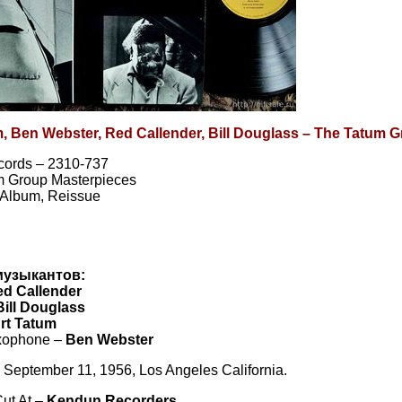
m, Ben Webster, Red Callender, Bill Douglass – The Tatum 
cords – 2310-737
m Group Masterpieces
, Album, Reissue
музыкантов:
d Callender
Bill Douglass
rt Tatum
xophone –
Ben Webster
September 11, 1956, Los Angeles California.
ut At –
Kendun Recorders