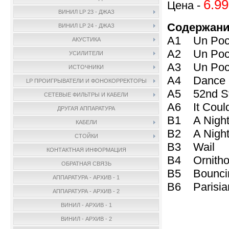
6.99
Цена -
ВИНИЛ LP 23 - ДЖАЗ
Содержани
ВИНИЛ LP 24 - ДЖАЗ
A1 Un Poco
АКУСТИКА
A2 Un Poc
УСИЛИТЕЛИ
A3 Un Po
ИСТОЧНИКИ
A4 Dance O
LP ПРОИГРЫВАТЕЛИ И ФОНОКОРРЕКТОРЫ
A5 52nd 
СЕТЕВЫЕ ФИЛЬТРЫ И КАБЕЛИ
A6 It Could
ДРУГАЯ АППАРАТУРА
B1 A Night
КАБЕЛИ
B2 A Night 
СТОЙКИ
B3 Wail
КОНТАКТНАЯ ИНФОРМАЦИЯ
B4 Ornith
ОБРАТНАЯ СВЯЗЬ
B5 Bounci
АППАРАТУРА - АРХИВ - 1
B6 Parisia
АППАРАТУРА - АРХИВ - 2
ВИНИЛ - АРХИВ - 1
ВИНИЛ - АРХИВ - 2