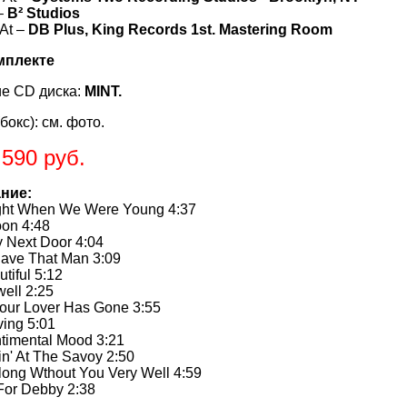
 –
B² Studios
 At –
DB Plus, King Records 1st. Mastering Room
мплекте
е CD диска:
MINT.
бокс): см. фото.
.590 руб.
ние:
ight When We Were Young 4:37
oon 4:48
 Next Door 4:04
Have That Man 3:09
tiful 5:12
ell 2:25
our Lover Has Gone 3:55
ving 5:01
ntimental Mood 3:21
n' At The Savoy 2:50
Along Wthout You Very Well 4:59
For Debby 2:38