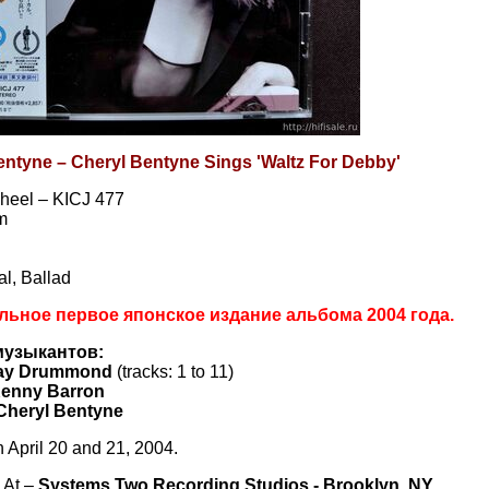
entyne – Cheryl Bentyne Sings 'Waltz For Debby'
heel – KICJ 477
m
al, Ballad
льное первое японское издание альбома 2004 года.
музыкантов:
ay Drummond
(tracks: 1 to 11)
enny Barron
Cheryl Bentyne
 April 20 and 21, 2004.
 At –
Systems Two Recording Studios - Brooklyn, NY