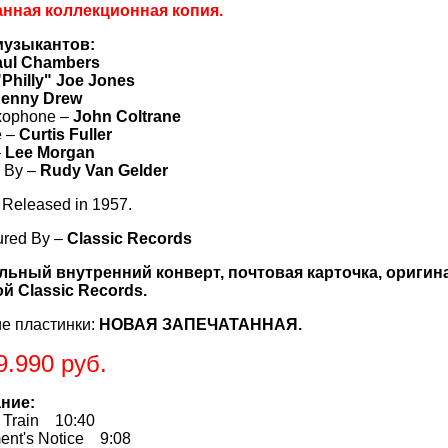
анная коллекционная копия.
музыкантов:
aul Chambers
"Philly" Joe Jones
enny Drew
xophone –
John Coltrane
e –
Curtis Fuller
–
Lee Morgan
 By –
Rudy Van Gelder
y Released in 1957.
ured By –
Classic Records
льный внутренний конверт, почтовая карточка, ориги
й Classic Records.
е пластинки:
НОВАЯ ЗАПЕЧАТАННАЯ.
9.990 руб.
ние:
Train 10:40
nt's Notice 9:08