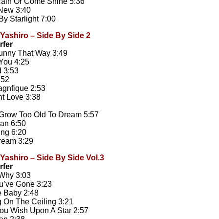
ain Or Come Shine 5:36
 New 3:40
By Starlight 7:00
Yashiro – Side By Side 2
orfer
unny That Way 3:49
 You 4:25
d 3:53
:52
agnfique 2:53
nt Love 3:38
ay
 Grow Too Old To Dream 5:57
an 6:50
ing 6:20
ream 3:29
Yashiro – Side By Side Vol.3
rfer
 Why 3:03
ou’ve Gone 3:23
e Baby 2:48
 On The Ceiling 3:21
ou Wish Upon A Star 2:57