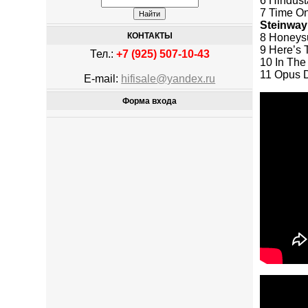
6 Hindust
7 Time O
Steinw
КОНТАКТЫ
8 Honeys
9 Here’s 
Тел.:
+7 (925) 507-10-43
10 In The
11 Opus 
E-mail:
hifisale@yandex.ru
Форма входа