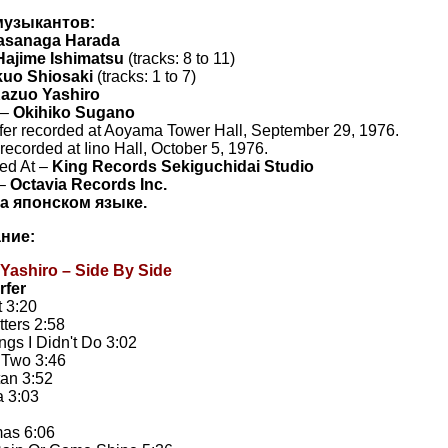
музыкантов:
asanaga Harada
Hajime Ishimatsu
(tracks: 8 to 11)
kuo Shiosaki
(tracks: 1 to 7)
azuo Yashiro
 –
Okihiko Sugano
er recorded at Aoyama Tower Hall, September 29, 1976.
recorded at Iino Hall, October 5, 1976.
ed At –
King Records Sekiguchidai Studio
 –
Octavia Records Inc.
а японском языке.
ние:
 Yashiro – Side By Side
orfer
t 3:20
tters 2:58
ngs I Didn't Do 3:02
 Two 3:46
an 3:52
 3:03
ay
mas 6:06