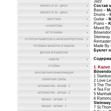
Jazz
Состав 
ВИНИЛ LP 23 - ДЖАЗ
Bass –
M
ВИНИЛ LP 24 - ДЖАЗ
Drums –
Guitar –
I
АКУСТИКА
Piano –
K
УСИЛИТЕЛИ
Mixed By
Bösendorf
ИСТОЧНИКИ
Steinway 
LP ПРОИГРЫВАТЕЛИ И ФОНОКОРРЕКТОРЫ
Remaster
Made By
СЕТЕВЫЕ ФИЛЬТРЫ И КАБЕЛИ
Буклет н
ДРУГАЯ АППАРАТУРА
Содержа
КАБЕЛИ
СТОЙКИ
1. Kazuo
Bösend
КОНТАКТНАЯ ИНФОРМАЦИЯ
1 Stardus
ОБРАТНАЯ СВЯЗЬ
2 Love Le
3 The Thi
АППАРАТУРА - АРХИВ - 1
4 Tea For
АППАРАТУРА - АРХИВ - 2
5 Manhatt
6 Ramona
ВИНИЛ - АРХИВ - 1
Steinw
ВИНИЛ - АРХИВ - 2
7 St.Tho