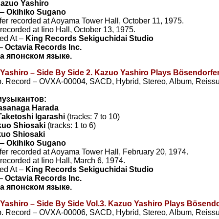
azuo Yashiro
 –
Okihiko Sugano
er recorded at Aoyama Tower Hall, October 11, 1975.
recorded at Iino Hall, October 13, 1975.
ed At –
King Records Sekiguchidai Studio
 –
Octavia Records Inc.
а японском языке.
 Yashiro – Side By Side 2. Kazuo Yashiro Plays Bösendorfe
. Record – OVXA-00004, SACD, Hybrid, Stereo, Album, Reissu
музыкантов:
asanaga Harada
Taketoshi Igarashi
(tracks: 7 to 10)
kuo Shiosaki
(tracks: 1 to 6)
kuo Shiosaki
 –
Okihiko Sugano
er recorded at Aoyama Tower Hall, February 20, 1974.
recorded at Iino Hall, March 6, 1974.
ed At –
King Records Sekiguchidai Studio
 –
Octavia Records Inc.
а японском языке.
 Yashiro – Side By Side Vol.3. Kazuo Yashiro Plays Bösend
. Record – OVXA-00006, SACD, Hybrid, Stereo, Album, Reissu