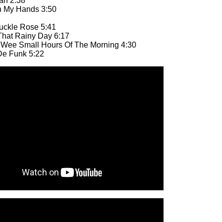
an 2:38
n My Hands 3:50
ay
uckle Rose 5:41
That Rainy Day 6:17
 Wee Small Hours Of The Morning 4:30
De Funk 5:22