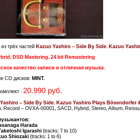
 из трёх частей
Kazuo Yashiro – Side By Side. Kazuo Yashi
rid, DSD Mastering, 24 bit Remastering
снок качество записи и отличная музыка.
е CD дисков:
MINT.
20.990 руб.
комплект -
 Yashiro – Side By Side. Kazuo Yashiro Plays Bösendorfer 
. Record – OVXA-00001, SACD, Hybrid, Stereo, Album, Reissu
музыкантов:
asanaga Harada
Taketoshi Igarashi
(tracks: 7 to 10)
kuo Shiozaki
(tracks: 1 to 6)