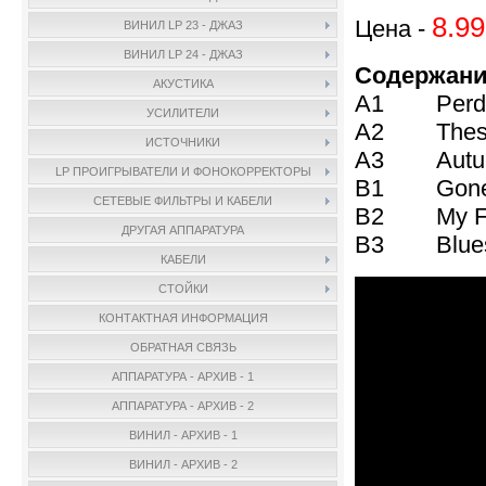
8.99
Цена -
ВИНИЛ LP 23 - ДЖАЗ
ВИНИЛ LP 24 - ДЖАЗ
Содержани
АКУСТИКА
A1 Perdi
УСИЛИТЕЛИ
A2 These F
ИСТОЧНИКИ
A3 Autum
LP ПРОИГРЫВАТЕЛИ И ФОНОКОРРЕКТОРЫ
B1 Gone W
СЕТЕВЫЕ ФИЛЬТРЫ И КАБЕЛИ
B2 My Fun
ДРУГАЯ АППАРАТУРА
B3 Blue
КАБЕЛИ
СТОЙКИ
КОНТАКТНАЯ ИНФОРМАЦИЯ
ОБРАТНАЯ СВЯЗЬ
АППАРАТУРА - АРХИВ - 1
АППАРАТУРА - АРХИВ - 2
ВИНИЛ - АРХИВ - 1
ВИНИЛ - АРХИВ - 2