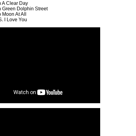
 Clear Day
reen Dolphin Street
oon At All
 I Love You