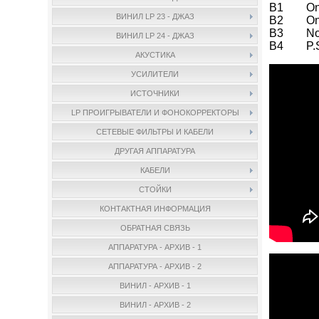
B1 On A
ВИНИЛ LP 23 - ДЖАЗ
B2 On G
B3 No M
ВИНИЛ LP 24 - ДЖАЗ
B4 P.S.
АКУСТИКА
УСИЛИТЕЛИ
ИСТОЧНИКИ
LP ПРОИГРЫВАТЕЛИ И ФОНОКОРРЕКТОРЫ
СЕТЕВЫЕ ФИЛЬТРЫ И КАБЕЛИ
ДРУГАЯ АППАРАТУРА
КАБЕЛИ
СТОЙКИ
КОНТАКТНАЯ ИНФОРМАЦИЯ
ОБРАТНАЯ СВЯЗЬ
АППАРАТУРА - АРХИВ - 1
АППАРАТУРА - АРХИВ - 2
ВИНИЛ - АРХИВ - 1
ВИНИЛ - АРХИВ - 2