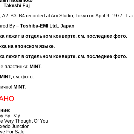
Mari Nakamoto
 –
Takeshi Fuj
, A2, B3, B4 recorded at Aoi Studio, Tokyo on April 9, 1977. Tra
ured By –
Toshiba-EMI Ltd., Japan
а лежит в отдельном конверте, см. последнее фото.
жка на японском языке.
а лежит в отдельном конверте, см. последнее фото.
е пластинки:
MINT
.
MINT
,
см. фото.
лично!
MINT
.
АНО
ние:
 By Day
Very Thought Of You
do Junction
 For Sale