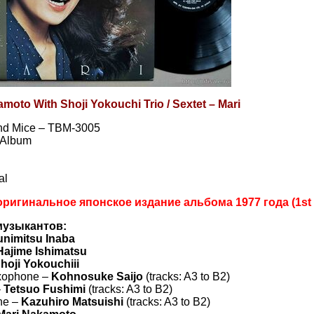
moto With Shoji Yokouchi Trio / Sextet – Mari
ind Mice – TBM-3005
, Album
al
ригинальное японское издание альбома 1977 года (1st 
музыкантов:
nimitsu Inaba
Hajime Ishimatsu
hoji Yokouchiii
xophone –
Kohnosuke Saijo
(tracks: A3 to B2)
–
Tetsuo Fushimi
(tracks: A3 to B2)
ne –
Kazuhiro Matsuishi
(tracks: A3 to B2)