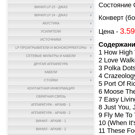
Состояние 
ВИНИЛ LP 23 - ДЖАЗ
ВИНИЛ LP 24 - ДЖАЗ
Конверт (бо
АКУСТИКА
3.59
Цена -
УСИЛИТЕЛИ
ИСТОЧНИКИ
Содержани
LP ПРОИГРЫВАТЕЛИ И ФОНОКОРРЕКТОРЫ
1 How High 
СЕТЕВЫЕ ФИЛЬТРЫ И КАБЕЛИ
2 Love Walk
ДРУГАЯ АППАРАТУРА
3 Polka Dot
КАБЕЛИ
4 Crazeolog
СТОЙКИ
5 Port Of Ri
КОНТАКТНАЯ ИНФОРМАЦИЯ
6 Moose Th
ОБРАТНАЯ СВЯЗЬ
7 Easy Livin
АППАРАТУРА - АРХИВ - 1
8 Just You, 
АППАРАТУРА - АРХИВ - 2
9 Fly Me To
10 (When It
ВИНИЛ - АРХИВ - 1
11 These Fo
ВИНИЛ - АРХИВ - 2