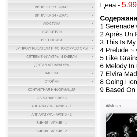
5.99
Цена -
ВИНИЛ LP 23 - ДЖАЗ
ВИНИЛ LP 24 - ДЖАЗ
Содержани
АКУСТИКА
1 Serenade 
УСИЛИТЕЛИ
2 Après Un 
3 This Is My
ИСТОЧНИКИ
4 Prelude ~ 
LP ПРОИГРЫВАТЕЛИ И ФОНОКОРРЕКТОРЫ
5 Like Grain
СЕТЕВЫЕ ФИЛЬТРЫ И КАБЕЛИ
6 Melody In 
ДРУГАЯ АППАРАТУРА
7 Elvira Ma
КАБЕЛИ
8 Going Ho
СТОЙКИ
9 Based On 
КОНТАКТНАЯ ИНФОРМАЦИЯ
ОБРАТНАЯ СВЯЗЬ
АППАРАТУРА - АРХИВ - 1
АППАРАТУРА - АРХИВ - 2
ВИНИЛ - АРХИВ - 1
ВИНИЛ - АРХИВ - 2