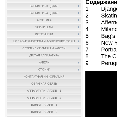
Содержани
ВИНИЛ LP 23 - ДЖАЗ
1 Django
ВИНИЛ LP 24 - ДЖАЗ
2 Skating 
АКУСТИКА
3 Afternoo
УСИЛИТЕЛИ
4 Milano 
5 Bag's G
ИСТОЧНИКИ
6 New Yor
LP ПРОИГРЫВАТЕЛИ И ФОНОКОРРЕКТОРЫ
7 Portrait
СЕТЕВЫЕ ФИЛЬТРЫ И КАБЕЛИ
8 The Clari
ДРУГАЯ АППАРАТУРА
9 Perugia
КАБЕЛИ
СТОЙКИ
КОНТАКТНАЯ ИНФОРМАЦИЯ
ОБРАТНАЯ СВЯЗЬ
АППАРАТУРА - АРХИВ - 1
АППАРАТУРА - АРХИВ - 2
ВИНИЛ - АРХИВ - 1
ВИНИЛ - АРХИВ - 2