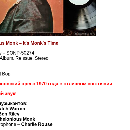
us Monk – It's Monk's Time
y – SONP-50274
, Album, Reissue, Stereo
t Bop
понский пресс 1970 года в отличном состоянии.
й звук!
музыкантов:
utch Warren
Ben Riley
helonious Monk
xophone –
Charlie Rouse