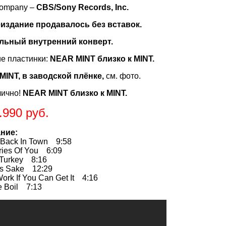
Company –
CBS/Sony Records, Inc.
еиздание продавалось без вставок.
льный внутренний конверт.
е пластинки:
NEAR MINT близко к MINT.
MINT, в заводской плёнке,
см. фото.
лично!
NEAR MINT близко к MINT.
.990 руб.
ние:
s Back In Town 9:58
ies Of You 6:09
y Turkey 8:16
's Sake 12:29
ork If You Can Get It 4:16
e Boil 7:13