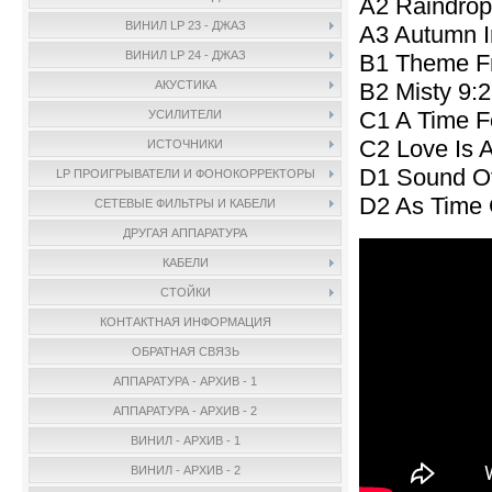
A2 Raindrop
ВИНИЛ LP 23 - ДЖАЗ
A3 Autumn I
ВИНИЛ LP 24 - ДЖАЗ
B1 Theme Fr
B2 Misty 9:
АКУСТИКА
C1 A Time F
УСИЛИТЕЛИ
C2 Love Is 
ИСТОЧНИКИ
D1 Sound Of
LP ПРОИГРЫВАТЕЛИ И ФОНОКОРРЕКТОРЫ
D2 As Time 
СЕТЕВЫЕ ФИЛЬТРЫ И КАБЕЛИ
ДРУГАЯ АППАРАТУРА
КАБЕЛИ
СТОЙКИ
КОНТАКТНАЯ ИНФОРМАЦИЯ
ОБРАТНАЯ СВЯЗЬ
АППАРАТУРА - АРХИВ - 1
АППАРАТУРА - АРХИВ - 2
ВИНИЛ - АРХИВ - 1
ВИНИЛ - АРХИВ - 2