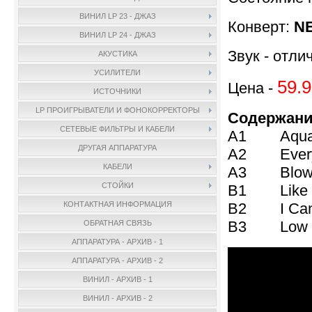
ВИНИЛ LP 23 - ДЖАЗ
Конверт:
NE
ВИНИЛ LP 24 - ДЖАЗ
Звук - отли
АКУСТИКА
УСИЛИТЕЛИ
59.9
Цена -
ИСТОЧНИКИ
LP ПРОИГРЫВАТЕЛИ И ФОНОКОРРЕКТОРЫ
Содержани
СЕТЕВЫЕ ФИЛЬТРЫ И КАБЕЛИ
A1 Aqua 
ДРУГАЯ АППАРАТУРА
A2 Everyt
КАБЕЛИ
A3 Blow 
СТОЙКИ
B1 Like I
B2 I Can't
КОНТАКТНАЯ ИНФОРМАЦИЯ
B3 Low Fl
ОБРАТНАЯ СВЯЗЬ
АППАРАТУРА - АРХИВ - 1
АППАРАТУРА - АРХИВ - 2
ВИНИЛ - АРХИВ - 1
ВИНИЛ - АРХИВ - 2