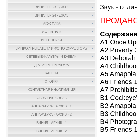
Звук - отли
ВИНИЛ LP 23 - ДЖАЗ
ВИНИЛ LP 24 - ДЖАЗ
ПРОДАН
АКУСТИКА
УСИЛИТЕЛИ
Содержани
A1 Once Upo
ИСТОЧНИКИ
A2 Poverty 
LP ПРОИГРЫВАТЕЛИ И ФОНОКОРРЕКТОРЫ
A3 Deborah'
СЕТЕВЫЕ ФИЛЬТРЫ И КАБЕЛИ
A4 Childhoo
ДРУГАЯ АППАРАТУРА
A5 Amapola
КАБЕЛИ
A6 Friends 
СТОЙКИ
A7 Prohibiti
КОНТАКТНАЯ ИНФОРМАЦИЯ
B1 Cockeye'
ОБРАТНАЯ СВЯЗЬ
B2 Amapola 
АППАРАТУРА - АРХИВ - 1
B3 Childhoo
АППАРАТУРА - АРХИВ - 2
B4 Photogra
ВИНИЛ - АРХИВ - 1
B5 Friends 
ВИНИЛ - АРХИВ - 2