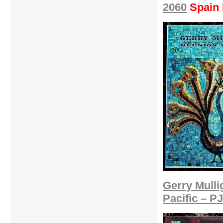
2060
Spain
Gerry Mulli
Pacific – P