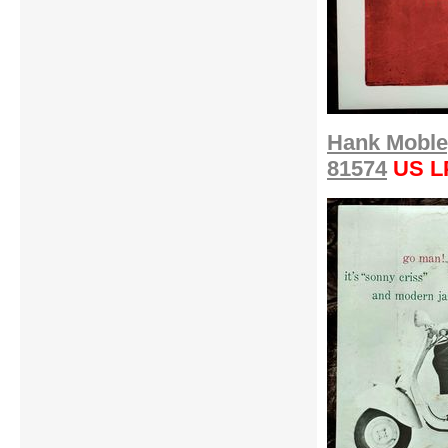
Hank Mobley
81574
US L