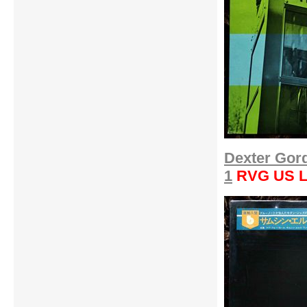
Dexter Gord
1
RVG US 