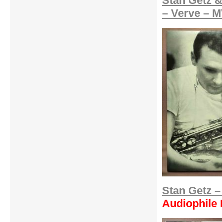
Stan Getz &
‎– Verve ‎– 
Stan Getz –
Audiophile