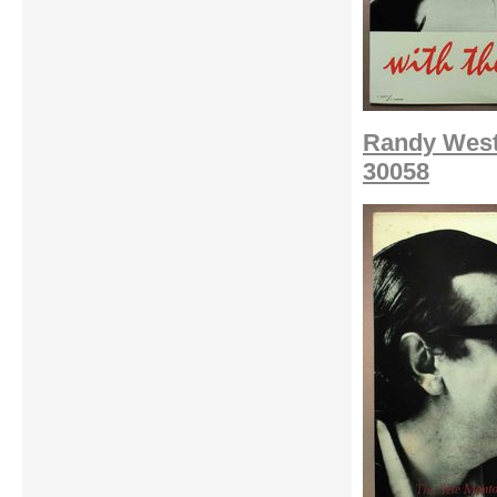
Randy Westo
30058