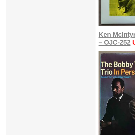
Ken McIntyr
– OJC-252
U