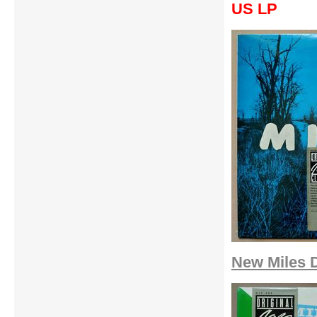
US LP
New Miles Da