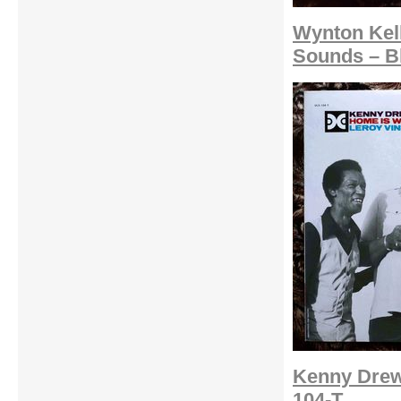
Wynton Kell
Sounds – B
Kenny Drew
104-T