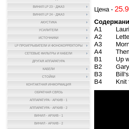
25.9
ВИНИЛ LP 23 - ДЖАЗ
Цена -
ВИНИЛ LP 24 - ДЖАЗ
Содержани
АКУСТИКА
A1 Lauri
УСИЛИТЕЛИ
A2 Letter
ИСТОЧНИКИ
A3 Mornin
LP ПРОИГРЫВАТЕЛИ И ФОНОКОРРЕКТОРЫ
A4 Theme 
СЕТЕВЫЕ ФИЛЬТРЫ И КАБЕЛИ
B1 Up wit
ДРУГАЯ АППАРАТУРА
B2 Gary'
КАБЕЛИ
B3 Bill's 
СТОЙКИ
B4 Knit fo
КОНТАКТНАЯ ИНФОРМАЦИЯ
ОБРАТНАЯ СВЯЗЬ
АППАРАТУРА - АРХИВ - 1
АППАРАТУРА - АРХИВ - 2
ВИНИЛ - АРХИВ - 1
ВИНИЛ - АРХИВ - 2