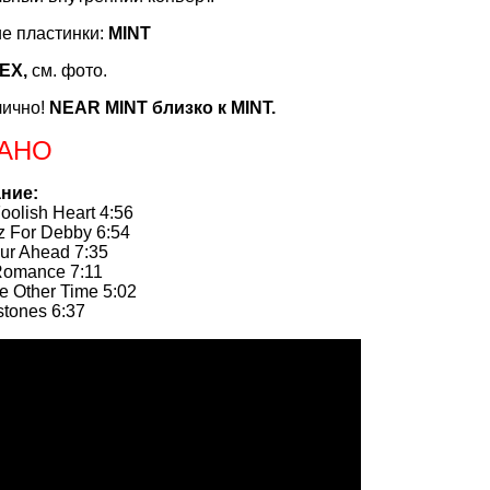
е пластинки:
MINT
EX,
см. фото.
лично!
NEAR MINT близко к MINT.
АНО
ние:
olish Heart 4:56
 For Debby 6:54
r Ahead 7:35
omance 7:11
Other Time 5:02
tones 6:37