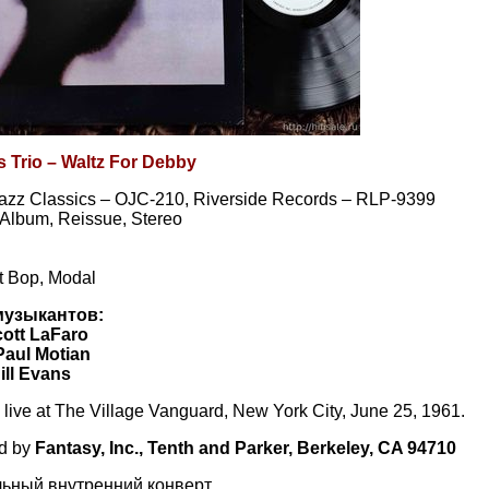
s Trio ‎– Waltz For Debby
Jazz Classics – OJC-210, Riverside Records – RLP-9399
, Album, Reissue, Stereo
t Bop, Modal
музыкантов:
ott LaFaro
Paul Motian
ill Evans
live at The Village Vanguard, New York City, June 25, 1961.
ed by
Fantasy, Inc., Tenth and Parker, Berkeley, CA 94710​
ьный внутренний конверт.