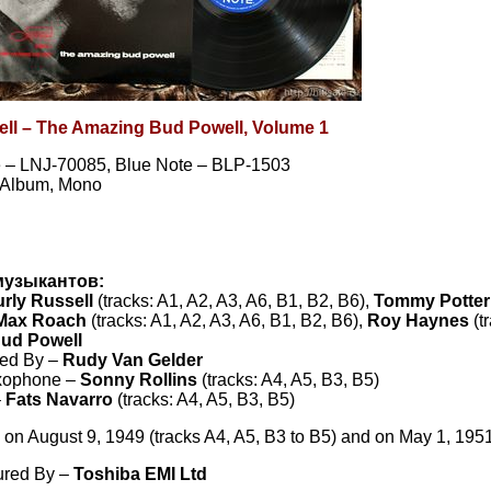
ll ‎– The Amazing Bud Powell, Volume 1
 ‎– LNJ-70085, Blue Note ‎– BLP-1503
, Album, Mono
p
музыкантов:
rly Russell
(tracks: A1, A2, A3, A6, B1, B2, B6),
Tommy Potter
Max Roach
(tracks: A1, A2, A3, A6, B1, B2, B6),
Roy Haynes
(t
ud Powell
ed By –
Rudy Van Gelder
xophone –
Sonny Rollins
(tracks: A4, A5, B3, B5)
–
Fats Navarro
(tracks: A4, A5, B3, B5)
on August 9, 1949 (tracks A4, A5, B3 to B5) and on May 1, 1951 
ured By –
Toshiba EMI Ltd