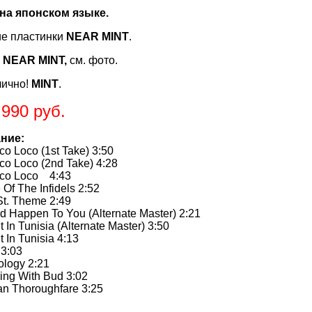
на японском языке.
е пластинки
NEAR MINT
.
-
NEAR MINT,
см. фото.
лично!
MINT
.
.990 руб.
ние:
o Loco (1st Take) 3:50
o Loco (2nd Take) 4:28
co Loco 4:43
Of The Infidels 2:52
St. Theme 2:49
ld Happen To You (Alternate Master) 2:21
 In Tunisia (Alternate Master) 3:50
t In Tunisia 4:13
3:03
ology 2:21
ing With Bud 3:02
an Thoroughfare 3:25