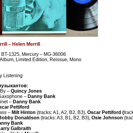
ill ‎– Helen Merrill
– BT-1325, Mercury – MG-36006
, Album, Limited Edition, Reissue, Mono
y Listening
музыкантов:
 By –
Quincy Jones
 Saxophone –
Danny Bank
inet –
Danny Bank
scar Pettiford
ass –
Milt Hinton
(tracks: A1, A2, B2, B3),
Oscar Pettiford (
trac
Bobby Donaldson
(tracks: A3, B1, B2, B3),
Osie Johnson
(tra
anny Bank
arry Galbraith