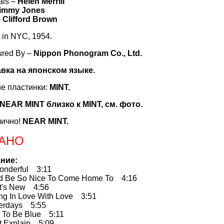
als –
Helen Merrill
immy Jones
–
Clifford Brown
 in NYC, 1954.
ured By –
Nippon Phonogram Co., Ltd.
авка на японском языке.
е пластинки:
MINT.
NEAR MINT близко к MINT, см. фото.
лично!
NEAR MINT.
АНО
ние:
nderful 3:11
 Be So Nice To Come Home To 4:16
's New 4:56
ng In Love With Love 3:51
erdays 5:55
To Be Blue 5:11
 Explain 5:09