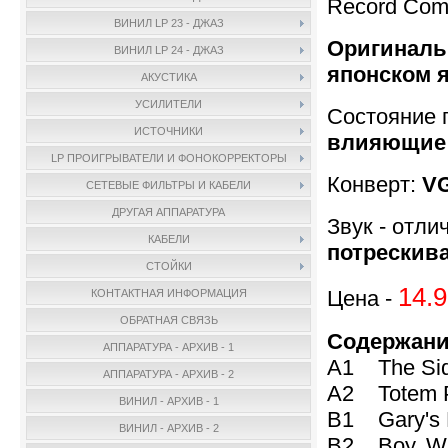
Record Com
ВИНИЛ LP 23 - ДЖАЗ
Оригинальн
ВИНИЛ LP 24 - ДЖАЗ
японском 
АКУСТИКА
УСИЛИТЕЛИ
Состояние 
ИСТОЧНИКИ
влияющие н
LP ПРОИГРЫВАТЕЛИ И ФОНОКОРРЕКТОРЫ
Конверт:
VG
СЕТЕВЫЕ ФИЛЬТРЫ И КАБЕЛИ
ДРУГАЯ АППАРАТУРА
Звук - отли
КАБЕЛИ
потрескив
СТОЙКИ
14.9
Цена -
КОНТАКТНАЯ ИНФОРМАЦИЯ
ОБРАТНАЯ СВЯЗЬ
Содержани
АППАРАТУРА - АРХИВ - 1
A1 The Si
АППАРАТУРА - АРХИВ - 2
A2 Totem
ВИНИЛ - АРХИВ - 1
B1 Gary's
ВИНИЛ - АРХИВ - 2
B2 Boy, W