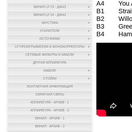
A4 You A
ВИНИЛ LP 23 - ДЖАЗ
B1 Straig
ВИНИЛ LP 24 - ДЖАЗ
B2 Willow
АКУСТИКА
B3 Green
УСИЛИТЕЛИ
B4 Hamp'
ИСТОЧНИКИ
LP ПРОИГРЫВАТЕЛИ И ФОНОКОРРЕКТОРЫ
СЕТЕВЫЕ ФИЛЬТРЫ И КАБЕЛИ
ДРУГАЯ АППАРАТУРА
КАБЕЛИ
СТОЙКИ
КОНТАКТНАЯ ИНФОРМАЦИЯ
ОБРАТНАЯ СВЯЗЬ
АППАРАТУРА - АРХИВ - 1
АППАРАТУРА - АРХИВ - 2
ВИНИЛ - АРХИВ - 1
ВИНИЛ - АРХИВ - 2