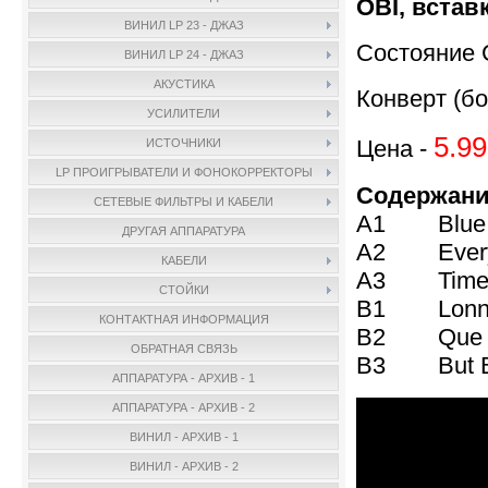
OBI, встав
ВИНИЛ LP 23 - ДЖАЗ
Состояние 
ВИНИЛ LP 24 - ДЖАЗ
АКУСТИКА
Конверт (бо
УСИЛИТЕЛИ
5.99
Цена -
ИСТОЧНИКИ
LP ПРОИГРЫВАТЕЛИ И ФОНОКОРРЕКТОРЫ
Содержани
СЕТЕВЫЕ ФИЛЬТРЫ И КАБЕЛИ
A1 Blue T
ДРУГАЯ АППАРАТУРА
A2 Everyt
КАБЕЛИ
A3 Time A
СТОЙКИ
B1 Lonnie
КОНТАКТНАЯ ИНФОРМАЦИЯ
B2 Que Res
ОБРАТНАЯ СВЯЗЬ
B3 But Be
АППАРАТУРА - АРХИВ - 1
АППАРАТУРА - АРХИВ - 2
ВИНИЛ - АРХИВ - 1
ВИНИЛ - АРХИВ - 2