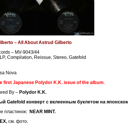
lberto – All About Astrud Gilberto
cords – MV-9043/44
, LP, Compilation, Reissue, Stereo, Gatefold
ssa Nova
he first Japanese Polydor K.K. issue of the album.
ured By –
Polydor K.K.
ый Gatefold конверт с вклеенным буклетом на японско
е пластинок:
NEAR MINT.
EX,
см. фото.