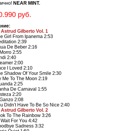
лично!
NEAR MINT.
0.990 руб.
ние:
t Astrud Gilberto Vol. 1
irl From Ipanema 2:53
tation 2:39
 De Beber 2:16
rro 2:55
i 2:40
mer 2:00
 I Loved 2:10
Shadow Of Your Smile 2:30
Me To The Moon 2:19
nda 2:25
a De Carnaval 1:55
teza 2:20
anzo 2:08
idn't Have To Be So Nice 2:40
t Astrud Gilberto Vol. 2
 To The Rainbow 3:26
Wait For You 4:42
bye Sadness 3:32