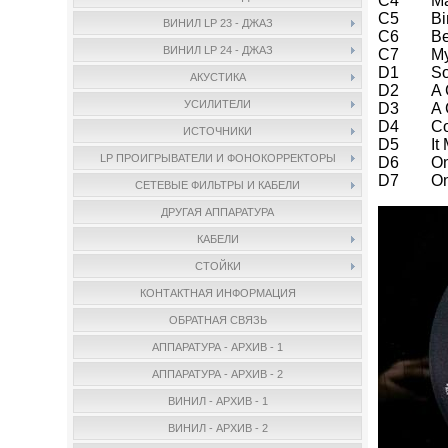
C4 Mari
C5 Bim
ВИНИЛ LP 23 - ДЖАЗ
C6 Beac
ВИНИЛ LP 24 - ДЖАЗ
C7 My Fo
D1 So N
АКУСТИКА
D2 A Cer
УСИЛИТЕЛИ
D3 A Ce
D4 Corc
ИСТОЧНИКИ
D5 It Mi
LP ПРОИГРЫВАТЕЛИ И ФОНОКОРРЕКТОРЫ
D6 One 
D7 Only 
СЕТЕВЫЕ ФИЛЬТРЫ И КАБЕЛИ
ДРУГАЯ АППАРАТУРА
КАБЕЛИ
СТОЙКИ
КОНТАКТНАЯ ИНФОРМАЦИЯ
ОБРАТНАЯ СВЯЗЬ
АППАРАТУРА - АРХИВ - 1
АППАРАТУРА - АРХИВ - 2
ВИНИЛ - АРХИВ - 1
ВИНИЛ - АРХИВ - 2