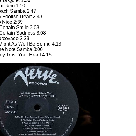
a Quiet 1:50
 Bom 1:50
h Samba 2:47
olish Heart 2:43
ice 2:39
tain Smile 3:08
rtain Sadness 3:08
ovado 2:28
ght As Well Be Spring 4:13
Note Samba 3:00
Trust Your Heart 4:15