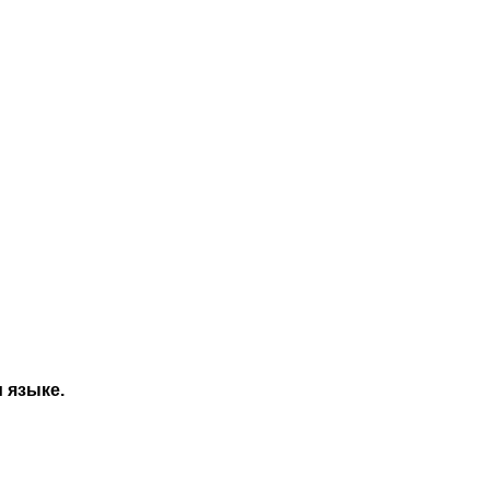
м языке
.