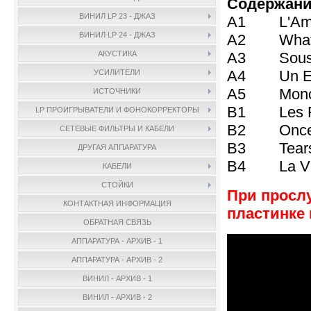
Содержани
ВИНИЛ LP 23 - ДЖАЗ
A1 L'Ame 
ВИНИЛ LP 24 - ДЖАЗ
A2 What Ar
A3 Sous Le
АКУСТИКА
A4 Un Ete
УСИЛИТЕЛИ
A5 Monoir
ИСТОЧНИКИ
B1 Les Feu
LP ПРОИГРЫВАТЕЛИ И ФОНОКОРРЕКТОРЫ
B2 Once U
СЕТЕВЫЕ ФИЛЬТРЫ И КАБЕЛИ
B3 Tears
ДРУГАЯ АППАРАТУРА
B4 La Vie
КАБЕЛИ
СТОЙКИ
При прослу
КОНТАКТНАЯ ИНФОРМАЦИЯ
пластинке 
ОБРАТНАЯ СВЯЗЬ
АППАРАТУРА - АРХИВ - 1
АППАРАТУРА - АРХИВ - 2
ВИНИЛ - АРХИВ - 1
ВИНИЛ - АРХИВ - 2