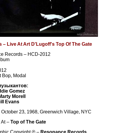
s – Live At Art D'Lugoff's Top Of The Gate
e Records – HCD-2012
Album
012
t Bop, Modal
музыкантов:
ddie Gomez
Marty Morell
ill Evans
October 23, 1968, Greenwich Village, NYC
 At –
Top of The Gate
phic Copyright ℗ –
Resonance Records