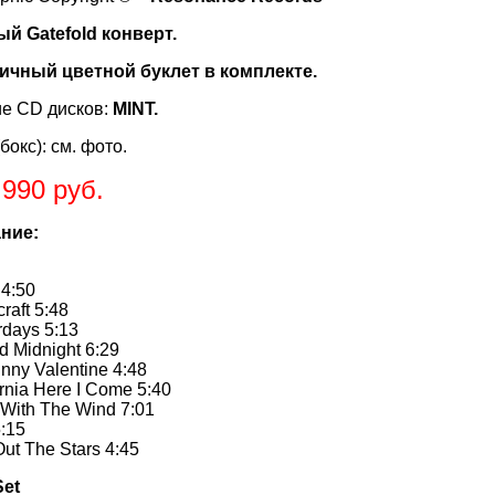
й Gatefold конверт.
ичный цветной буклет в комплекте.
е CD дисков:
MINT.
бокс): см. фото.
.990 руб.
ние:
 4:50
raft 5:48
rdays 5:13
d Midnight 6:29
nny Valentine 4:48
ornia Here I Come 5:40
 With The Wind 7:01
5:15
Out The Stars 4:45
Set