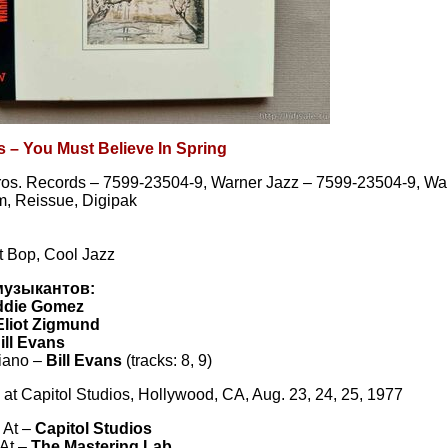
s – You Must Believe In Spring
os. Records – 7599-23504-9, Warner Jazz – 7599-23504-9, War
, Reissue, Digipak
t Bop, Cool Jazz
музыкантов:
ddie Gomez
Eliot Zigmund
ill Evans
Piano –
Bill Evans
(tracks: 8, 9)
at Capitol Studios, Hollywood, CA, Aug. 23, 24, 25, 1977
 At –
Capitol Studios
 At –
The Mastering Lab