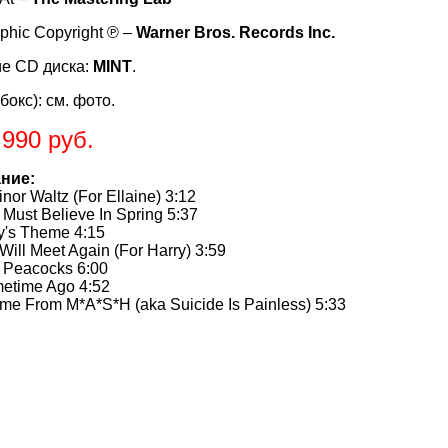
phic Copyright ℗ –
Warner Bros. Records Inc.​
е CD диска:
MINT
.
бокс): см. фото.
.990 руб.
ние:
r Waltz (For Ellaine) 3:12
st Believe In Spring 5:37
s Theme 4:15
l Meet Again (For Harry) 3:59
eacocks 6:00
ime Ago 4:52
From M*A*S*H (aka Suicide Is Painless) 5:33