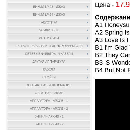
17.9
Цена -
ВИНИЛ LP 23 - ДЖАЗ
ВИНИЛ LP 24 - ДЖАЗ
Содержани
АКУСТИКА
A1 Honeysu
УСИЛИТЕЛИ
A2 Spring I
A3 Love Is 
ИСТОЧНИКИ
B1 I'm Glad 
LP ПРОИГРЫВАТЕЛИ И ФОНОКОРРЕКТОРЫ
B2 They Can
СЕТЕВЫЕ ФИЛЬТРЫ И КАБЕЛИ
B3 'S Wonde
ДРУГАЯ АППАРАТУРА
B4 But Not 
КАБЕЛИ
СТОЙКИ
КОНТАКТНАЯ ИНФОРМАЦИЯ
ОБРАТНАЯ СВЯЗЬ
АППАРАТУРА - АРХИВ - 1
АППАРАТУРА - АРХИВ - 2
ВИНИЛ - АРХИВ - 1
ВИНИЛ - АРХИВ - 2