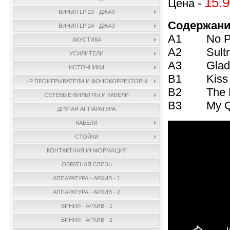
15.9
Цена -
ВИНИЛ LP 23 - ДЖАЗ
Содержани
ВИНИЛ LP 24 - ДЖАЗ
A1 No Pr
АКУСТИКА
A2 Sultry
УСИЛИТЕЛИ
A3 Glad I
ИСТОЧНИКИ
B1 Kiss O
LP ПРОИГРЫВАТЕЛИ И ФОНОКОРРЕКТОРЫ
B2 The F
СЕТЕВЫЕ ФИЛЬТРЫ И КАБЕЛИ
B3 My Que
ДРУГАЯ АППАРАТУРА
КАБЕЛИ
СТОЙКИ
КОНТАКТНАЯ ИНФОРМАЦИЯ
ОБРАТНАЯ СВЯЗЬ
АППАРАТУРА - АРХИВ - 1
АППАРАТУРА - АРХИВ - 2
ВИНИЛ - АРХИВ - 1
ВИНИЛ - АРХИВ - 2