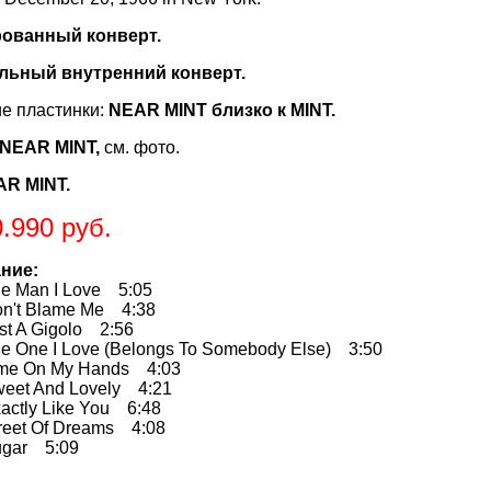
ованный конверт.
льный внутренний конверт.
е пластинки:
NEAR MINT близко к MINT.
NEAR MINT,
см. фото.
R MINT.
.990 руб.
ние:
Man I Love 5:05
t Blame Me 4:38
 A Gigolo 2:56
ne I Love (Belongs To Somebody Else) 3:50
 On My Hands 4:03
t And Lovely 4:21
tly Like You 6:48
et Of Dreams 4:08
ar 5:09