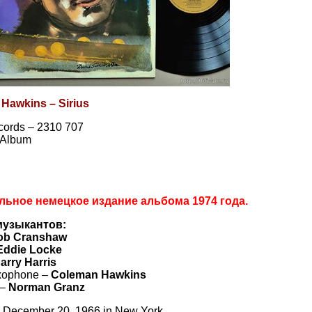
Hawkins – Sirius
cords – 2310 707
, Album
льное немецкое издание альбома 1974 года.
музыкантов:
ob Cranshaw
Eddie Locke
arry Harris
xophone –
Coleman Hawkins
 –
Norman Granz
 December 20, 1966 in New York.