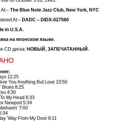
live on October 5-10, 1993.
 At –
The Blue Note Jazz Club, New York, NYC
tered At –
DADC – DIDX-027560
e in U.S.A.
авка на японском языке.
е CD диска:
НОВЫЙ, ЗАПЕЧАТАННЫЙ.
АНО
ние:
ays 11:25
 Give You Anything But Love 10:50
' Blues 8:25
You 4:30
 To My Head 6:33
or Newport 5:34
sbehavin' 7:00
6:34
Stay 'Way From My Door 6:11