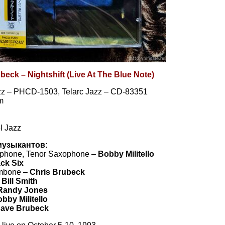
eck – Nightshift (Live At The Blue Note)
zz – PHCD-1503, Telarc Jazz – CD-83351
m
l Jazz
музыкантов:
ophone, Tenor Saxophone –
Bobby Militello
ck Six
mbone –
Chris Brubeck
–
Bill Smith
Randy Jones
bby Militello
ave Brubeck