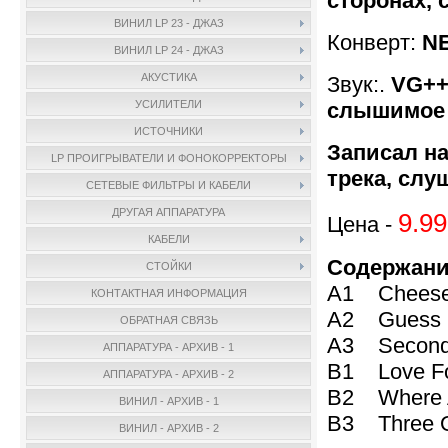
сторонах, 
ВИНИЛ LP 23 - ДЖАЗ
Конверт:
N
ВИНИЛ LP 24 - ДЖАЗ
АКУСТИКА
Звук:.
VG+
слышимое 
УСИЛИТЕЛИ
ИСТОЧНИКИ
Записал на
LP ПРОИГРЫВАТЕЛИ И ФОНОКОРРЕКТОРЫ
трека, слу
СЕТЕВЫЕ ФИЛЬТРЫ И КАБЕЛИ
ДРУГАЯ АППАРАТУРА
9.99
Цена -
КАБЕЛИ
Содержани
СТОЙКИ
A1 Chees
КОНТАКТНАЯ ИНФОРМАЦИЯ
A2 Guess I
ОБРАТНАЯ СВЯЗЬ
A3 Second
АППАРАТУРА - АРХИВ - 1
B1 Love F
АППАРАТУРА - АРХИВ - 2
B2 Where
ВИНИЛ - АРХИВ - 1
B3 Three O
ВИНИЛ - АРХИВ - 2