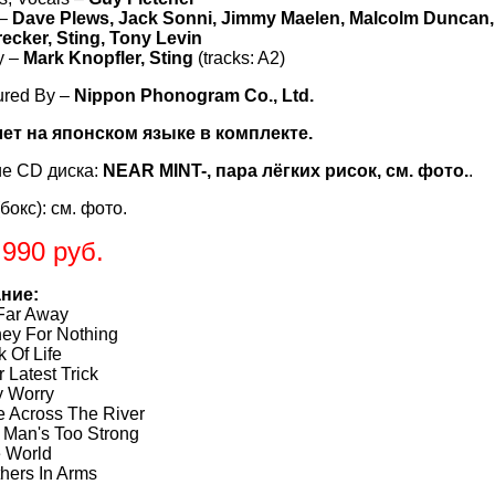
 –
Dave Plews, Jack Sonni, Jimmy Maelen, Malcolm Duncan, M
ecker, Sting, Tony Levin
y –
Mark Knopfler, Sting
(tracks: A2)
ured By –
Nippon Phonogram Co., Ltd.
лет на японском языке в комплекте.
е CD диска:
NEAR MINT-, пара лёгких рисок, см. фото.
.
бокс): см. фото.
.990 руб.
ние:
ar Away
 For Nothing
Of Life
atest Trick
Worry
Across The River
an's Too Strong
World
ers In Arms