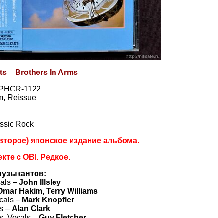
its – Brothers In Arms
– PHCR-1122
m, Reissue
ssic Rock
второе) японское издание альбома.
кте с OBI. Редкое.
музыкантов:
cals –
John Illsley
Omar Hakim, Terry Williams
ocals –
Mark Knopfler
s –
Alan Clark
s, Vocals –
Guy Fletcher