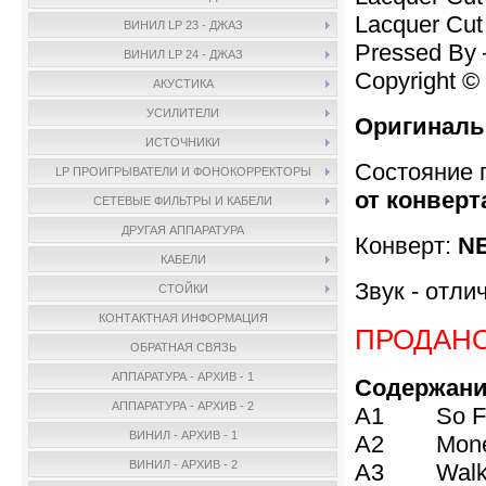
Lacquer Cut
ВИНИЛ LP 23 - ДЖАЗ
Pressed By
ВИНИЛ LP 24 - ДЖАЗ
Copyright ©
АКУСТИКА
УСИЛИТЕЛИ
Оригиналь
ИСТОЧНИКИ
Состояние 
LP ПРОИГРЫВАТЕЛИ И ФОНОКОРРЕКТОРЫ
от конверт
СЕТЕВЫЕ ФИЛЬТРЫ И КАБЕЛИ
ДРУГАЯ АППАРАТУРА
Конверт:
NE
КАБЕЛИ
Звук - отли
СТОЙКИ
КОНТАКТНАЯ ИНФОРМАЦИЯ
ПРОДАН
ОБРАТНАЯ СВЯЗЬ
АППАРАТУРА - АРХИВ - 1
Содержани
АППАРАТУРА - АРХИВ - 2
A1 So Fa
ВИНИЛ - АРХИВ - 1
A2 Money 
ВИНИЛ - АРХИВ - 2
A3 Walk O