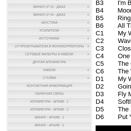
B3 I'm Beg
ВИНИЛ LP 23 - ДЖАЗ
B4 Moonli
ВИНИЛ LP 24 - ДЖАЗ
B5 Ring-A
АКУСТИКА
B6 All T
УСИЛИТЕЛИ
C1 My W
ИСТОЧНИКИ
C2 Wave
LP ПРОИГРЫВАТЕЛИ И ФОНОКОРРЕКТОРЫ
C3 Close
C4 One No
СЕТЕВЫЕ ФИЛЬТРЫ И КАБЕЛИ
C5 The Gir
ДРУГАЯ АППАРАТУРА
C6 The W
КАБЕЛИ
D1 My Way
СТОЙКИ
D2 Goin' 
КОНТАКТНАЯ ИНФОРМАЦИЯ
D3 Fly Me 
ОБРАТНАЯ СВЯЗЬ
D4 Softly 
АППАРАТУРА - АРХИВ - 1
D5 The Se
АППАРАТУРА - АРХИВ - 2
D6 Put Yo
ВИНИЛ - АРХИВ - 1
ВИНИЛ - АРХИВ - 2