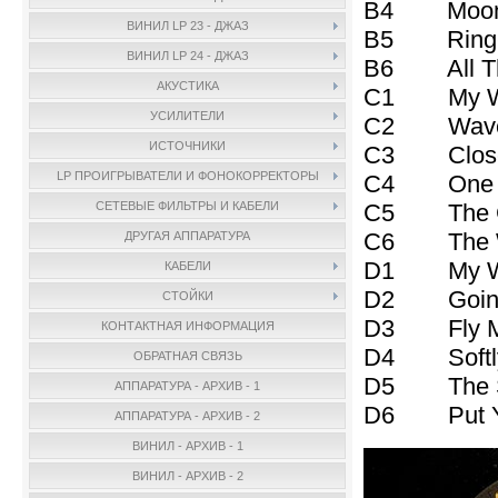
B4 Moonli
ВИНИЛ LP 23 - ДЖАЗ
B5 Ring-A
ВИНИЛ LP 24 - ДЖАЗ
B6 All T
АКУСТИКА
C1 My W
УСИЛИТЕЛИ
C2 Wave
ИСТОЧНИКИ
C3 Close
LP ПРОИГРЫВАТЕЛИ И ФОНОКОРРЕКТОРЫ
C4 One No
C5 The Gir
СЕТЕВЫЕ ФИЛЬТРЫ И КАБЕЛИ
C6 The W
ДРУГАЯ АППАРАТУРА
D1 My Way
КАБЕЛИ
D2 Goin' 
СТОЙКИ
D3 Fly Me 
КОНТАКТНАЯ ИНФОРМАЦИЯ
D4 Softly 
ОБРАТНАЯ СВЯЗЬ
D5 The Se
АППАРАТУРА - АРХИВ - 1
D6 Put Yo
АППАРАТУРА - АРХИВ - 2
ВИНИЛ - АРХИВ - 1
ВИНИЛ - АРХИВ - 2