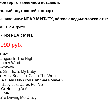
 конверт с вклеенной вставкой.
льный внутренний конверт.
е пластинки:
NEAR MINT-/EX, лёгкие следы-волоски от ко
VG+,
см. фото.
лично!
NEAR MINT.
.990 руб.
ние:
gers In The Night
mer Wind
wntown
ir, That's My Baby
ost Beautiful Girl In The World
Clear Day (You Can See Forever)
aby Just Cares For Me
r Nothing At All
l Me
e Driving Me Crazy