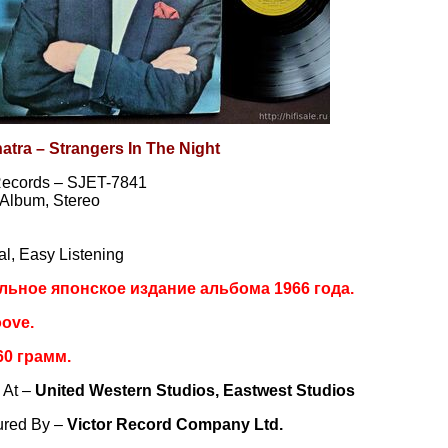
atra – Strangers In The Night
Records – SJET-7841
, Album, Stereo
al, Easy Listening
льное японское издание альбома 1966 года.
ove.
60 грамм.
 At –
United Western Studios, Eastwest Studios
ured By –
Victor Record Company Ltd.