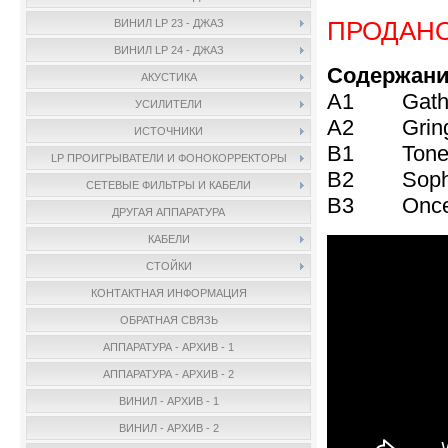
ПРОДАН
ВИНИЛ LP 23 - ДЖАЗ
ВИНИЛ LP 24 - ДЖАЗ
Содержани
АКУСТИКА
A1 Gather
УСИЛИТЕЛИ
A2 Gringo
ИСТОЧНИКИ
B1 Tones F
LP ПРОИГРЫВАТЕЛИ И ФОНОКОРРЕКТОРЫ
B2 Sophi
СЕТЕВЫЕ ФИЛЬТРЫ И КАБЕЛИ
B3 Once W
ДРУГАЯ АППАРАТУРА
КАБЕЛИ
СТОЙКИ
КОНТАКТНАЯ ИНФОРМАЦИЯ
ОБРАТНАЯ СВЯЗЬ
АППАРАТУРА - АРХИВ - 1
АППАРАТУРА - АРХИВ - 2
ВИНИЛ - АРХИВ - 1
ВИНИЛ - АРХИВ - 2