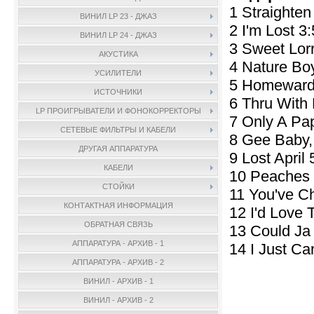
1 Straighten
ВИНИЛ LP 23 - ДЖАЗ
2 I'm Lost 3
ВИНИЛ LP 24 - ДЖАЗ
3 Sweet Lor
АКУСТИКА
4 Nature Bo
УСИЛИТЕЛИ
5 Homeward
ИСТОЧНИКИ
6 Thru With
LP ПРОИГРЫВАТЕЛИ И ФОНОКОРРЕКТОРЫ
7 Only A Pa
СЕТЕВЫЕ ФИЛЬТРЫ И КАБЕЛИ
8 Gee Baby, 
ДРУГАЯ АППАРАТУРА
9 Lost April 
КАБЕЛИ
10 Peaches 
СТОЙКИ
11 You've C
КОНТАКТНАЯ ИНФОРМАЦИЯ
12 I'd Love
ОБРАТНАЯ СВЯЗЬ
13 Could Ja
АППАРАТУРА - АРХИВ - 1
14 I Just Ca
АППАРАТУРА - АРХИВ - 2
ВИНИЛ - АРХИВ - 1
ВИНИЛ - АРХИВ - 2