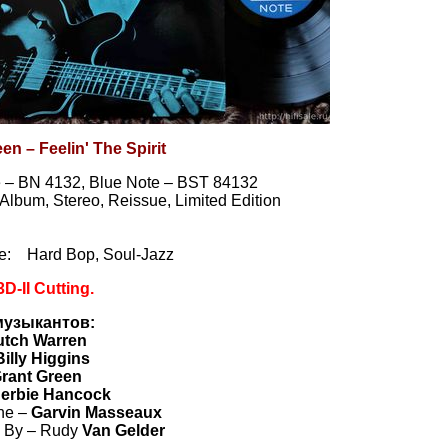
en – Feelin' The Spirit
e – BN 4132, Blue Note – BST 84132
, Album, Stereo, Reissue, Limited Edition
le: Hard Bop, Soul-Jazz
D-II Cutting.
музыкантов:
utch Warren
Billy Higgins
rant Green
erbie Hancock
ne –
Garvin Masseaux
 By – Rudy
Van Gelder