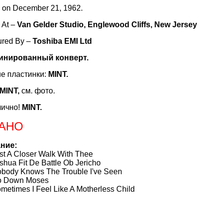
 on December 21, 1962.
 At –
Van Gelder Studio, Englewood Cliffs, New Jersey
ured By –
Toshiba EMI Ltd
минированный конверт.
е пластинки:
MINT.
MINT
,
см. фото.
лично!
MINT.
АНО
ние:
A Closer Walk With Thee
a Fit De Battle Ob Jericho
y Knows The Trouble I've Seen
Down Moses
imes I Feel Like A Motherless Child