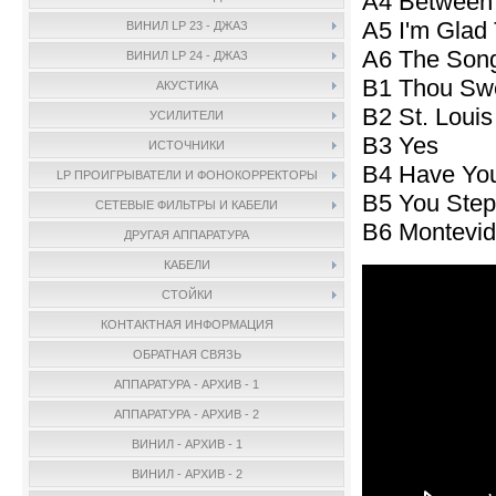
A4 Between 
A5 I'm Glad 
ВИНИЛ LP 23 - ДЖАЗ
A6 The Song
ВИНИЛ LP 24 - ДЖАЗ
B1 Thou Swe
АКУСТИКА
B2 St. Louis
УСИЛИТЕЛИ
B3 Yes
ИСТОЧНИКИ
B4 Have You
LP ПРОИГРЫВАТЕЛИ И ФОНОКОРРЕКТОРЫ
B5 You Step
СЕТЕВЫЕ ФИЛЬТРЫ И КАБЕЛИ
B6 Montevi
ДРУГАЯ АППАРАТУРА
КАБЕЛИ
СТОЙКИ
КОНТАКТНАЯ ИНФОРМАЦИЯ
ОБРАТНАЯ СВЯЗЬ
АППАРАТУРА - АРХИВ - 1
АППАРАТУРА - АРХИВ - 2
ВИНИЛ - АРХИВ - 1
ВИНИЛ - АРХИВ - 2