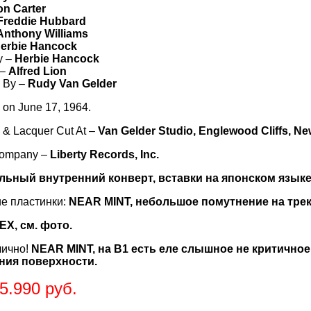
n Carter
Freddie Hubbard
Anthony Williams
erbie Hancock
y –
Herbie Hancock
 –
Alfred Lion
 By –
Rudy Van Gelder
on June 17, 1964.
 & Lacquer Cut At –
Van Gelder Studio, Englewood Cliffs, N
Company –
Liberty Records, Inc.
льный внутренний конверт, вставки на японском языке
е пластинки:
NEAR MINT, небольшое помутнение на трека
EX, см. фото.
лично!
NEAR MINT, на В1 есть еле слышное не критичное
ния поверхности.
5.990 руб.