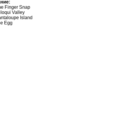
ние:
Finger Snap
qui Valley
aloupe Island
 Egg