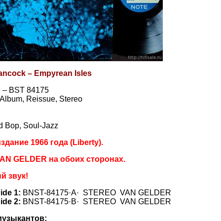
ancock – Empyrean Isles
e – BST 84175
, Album, Reissue, Stereo
d Bop, Soul-Jazz
здание 1966 года (Liberty).
AN GELDER на обоих сторонах.
й звук!
Side 1:
BNST-84175·A· STEREO VAN GELDER​
Side 2:
BNST-84175·B· STEREO VAN GELDER
музыкантов: