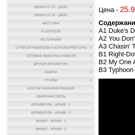
25.9
ВИНИЛ LP 23 - ДЖАЗ
Цена -
ВИНИЛ LP 24 - ДЖАЗ
Содержани
АКУСТИКА
A1 Duke's D
УСИЛИТЕЛИ
A2 You Don'
ИСТОЧНИКИ
A3 Chasin' 
LP ПРОИГРЫВАТЕЛИ И ФОНОКОРРЕКТОРЫ
B1 Right-Do
СЕТЕВЫЕ ФИЛЬТРЫ И КАБЕЛИ
B2 My One A
ДРУГАЯ АППАРАТУРА
B3 Typhoon 
КАБЕЛИ
СТОЙКИ
КОНТАКТНАЯ ИНФОРМАЦИЯ
ОБРАТНАЯ СВЯЗЬ
АППАРАТУРА - АРХИВ - 1
АППАРАТУРА - АРХИВ - 2
ВИНИЛ - АРХИВ - 1
ВИНИЛ - АРХИВ - 2