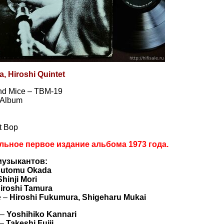
, Hiroshi Quintet
ind Mice – TBM-19
, Album
t Bop
льное первое издание альбома 1973 года.
музыкантов:
sutomu Okada
Shinji Mori
iroshi Tamura
e –
Hiroshi Fukumura, Shigeharu Mukai
 –
Yoshihiko Kannari
 –
Takeshi Fujii