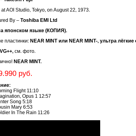
at AOI Studio, Tokyo, on August 22, 1973.
ured By –
Toshiba EMI Ltd
на японском языке (КОПИЯ).
е пластинки:
NEAR MINT или NEAR MINT-, ультра лёгкие 
VG++,
см. фото.
лично!
NEAR MINT.
9.990 руб.
ние:
ng Flight 11:10
nation, Opus 1 12:57
er Song 5:18
in Mary 6:53
er In The Rain 11:26