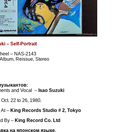
ki – Self-Portrait
heel – NAS-2143
, Album, Reissue, Stereo
музыкантов:
ments and Vocal –
Isao Suzuki
Oct. 22 to 26, 1980.
 At –
King Records Studio # 2, Tokyo
ed By –
King Record Co. Ltd
авка на японском языке.