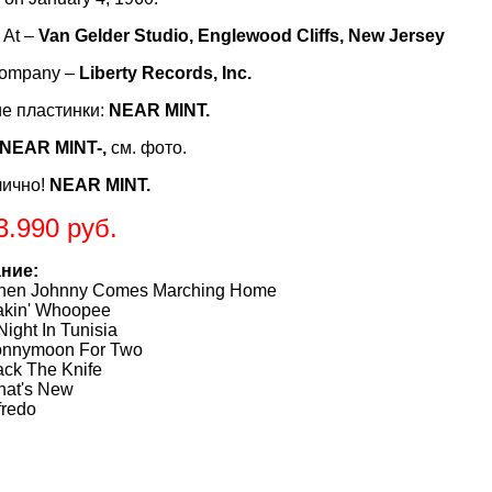
 At –
Van Gelder Studio, Englewood Cliffs, New Jersey
Company –
Liberty Records, Inc.​
е пластинки:
NEAR MINT.
NEAR MINT-,
см. фото.
лично!
NEAR MINT.
3.990 руб.
ние:
 Johnny Comes Marching Home
in' Whoopee
ht In Tunisia
nymoon For Two
 The Knife
t's New
redo