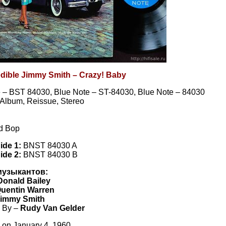
edible Jimmy Smith – Crazy! Baby
 – BST 84030, Blue Note – ST-84030, Blue Note – 84030
, Album, Reissue, Stereo
rd Bop
Side 1:
BNST 84030 A
Side 2:
BNST 84030 B
музыкантов:
Donald Bailey
uentin Warren
Jimmy Smith
 By –
Rudy Van Gelder
on January 4, 1960.