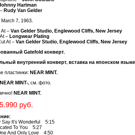
Johnny Hartman
 –
Rudy Van Gelder
 March 7, 1963.
 At –
Van Gelder Studio, Englewood Cliffs, New Jersey
 At –
Longwear Plating
ut At –
Van Gelder Studio, Englewood Cliffs, New Jersey
ованный Gatefold конверт.
льный внутренний конверт, вставка на японском языке
е пластинки:
NEAR MINT.
NEAR MINT-,
см. фото.
лично!
NEAR MINT.
5.990 руб.
ние:
Say It's Wonderful 5:15
ated To You 5:27
ne And Only Love 4:50