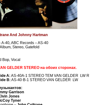
trane And Johnny Hartman
– A-40, ABC Records – AS-40
, Album, Stereo, Gatefold
d Bop, Vocal
VAN GELDER STEREO на обоих сторонах.
Side A:
AS-40A-1 STEREO TEM VAN GELDER LW R
Side B:
AS-40·B-1 STEREO VAN GELDER LW
музыкантов:
immy Garrison
Elvin Jones
cCoy Tyner
xophone –
John Coltrane